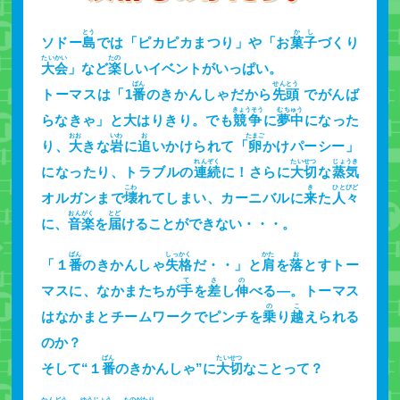
とう
かし
ソドー
島
では「ピカピカまつり」や「お
菓子
づくり
たいかい
たの
大会
」など
楽
しいイベントがいっぱい。
ばん
せんとう
トーマスは「1
番
のきかんしゃだから
先頭
でがんば
きょうそう
むちゅう
らなきゃ」と大はりきり。でも
競争
に
夢中
になった
おお
いわ
お
たまご
り、
大
きな
岩
に
追
いかけられて「
卵
かけパーシー」
れんぞく
たいせつ
じょうき
になったり、トラブルの
連続
に！さらに
大切
な
蒸気
こわ
き
ひとびど
オルガンまで
壊
れてしまい、カーニバルに
来
た
人々
おんがく
とど
に、
音楽
を
届
けることができない・・・。
ばん
しっかく
かた
お
「１
番
のきかんしゃ
失格
だ・・」と
肩
を
落
とすトー
て
さ
の
マスに、なかまたちが
手
を
差
し
伸
べる―。トーマス
の
こ
はなかまとチームワークでピンチを
乗
り
越
えられる
のか？
ばん
たいせつ
そして“１
番
のきかんしゃ”に
大切
なことって？
かんどう
ゆうじょう
ものがたり