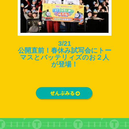
3/21
公開直前！春休み試写会にトー
マスとバッテリィズのお２人
が登場！