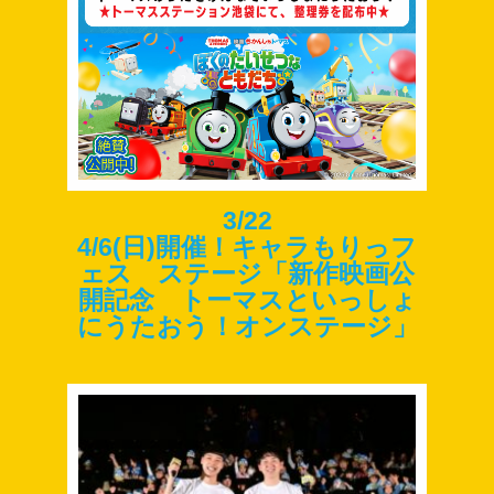
3/22
4/6(日)開催！キャラもりっフ
ェス ステージ「新作映画公
開記念 トーマスといっしょ
にうたおう！オンステージ」