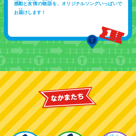
感動
と
友情
の
物語
を、オリジナルソングいっぱいで
とど
お
届
けします！
なかま